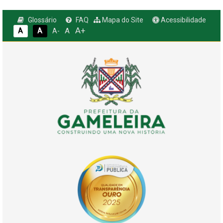
Glossário
FAQ
Mapa do Site
Acessibilidade
A+
A
A
A
A-