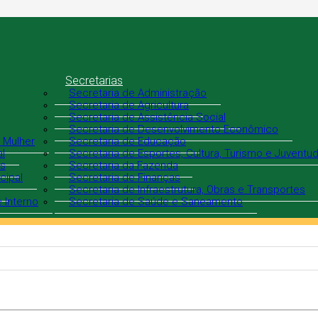
Secretarias
Secretaria de Administração
Secretaria de Agricultura
Secretaria de Assistência Social
Secretaria de Desenvolvimento Econômico
 Mulher
Secretaria de Educação
al
Secretaria de Esportes, Cultura, Turismo e Juventu
is
Secretaria da Fazenda
cipal
Secretaria de Finanças
Secretaria de Infraestrutura, Obras e Transportes
 Interno
Secretaria de Saúde e Saneamento