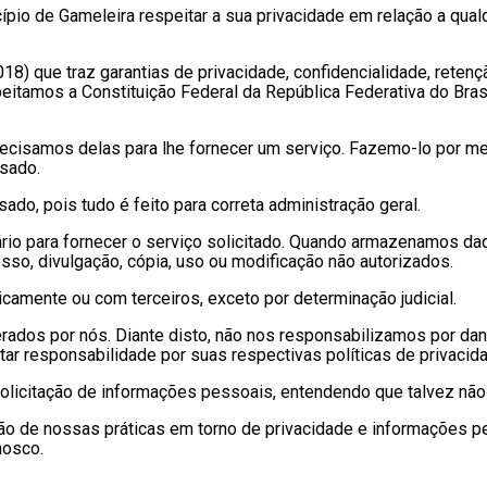
icípio de Gameleira respeitar a sua privacidade em relação a qu
 que traz garantias de privacidade, confidencialidade, retenção
itamos a Constituição Federal da República Federativa do Bras
cisamos delas para lhe fornecer um serviço. Fazemo-lo por me
sado.
o, pois tudo é feito para correta administração geral.
io para fornecer o serviço solicitado. Quando armazenamos da
esso, divulgação, cópia, uso ou modificação não autorizados.
camente ou com terceiros, exceto por determinação judicial.
erados por nós. Diante disto, não nos responsabilizamos por dan
tar responsabilidade por suas respectivas políticas de privacid
 solicitação de informações pessoais, entendendo que talvez n
ão de nossas práticas em torno de privacidade e informações 
nosco.