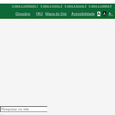
Ir para o conteúdo
1
Ir para o menu
2
Ir para a busca
3
Ir para o rodapé
4
Glossário
FAQ
Mapa do Site
Acessibilidade
A
A
A-