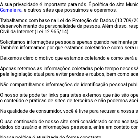
A sua privacidade é importante para nós. É política do site Mun
Gameleira
, e outros sites que possuímos e operamos.
Trabalhamos com base na Lei de Proteção de Dados (13.709/2018)
desenvolvimento da personalidade da pessoa. Além disso, respe
Civil da Internet (Lei 12.965/14).
Solicitamos informações pessoais apenas quando realmente pre
Também informamos por que estamos coletando e como será u
Deixamos claro o motivo que estamos coletando e como será usad
Apenas retemos as informações coletadas pelo tempo necessár
pela legislação atual ​​para evitar perdas e roubos, bem como ac
Não compartilhamos informações de identificação pessoal publi
O nosso site pode ter links para sites externos que não são op
o conteúdo e práticas de sites de terceiros e não podemos acei
Na qualidade de consumidor, você é livre para recusar a nossa
O uso continuado de nosso site será considerado como aceitaç
dados do usuário e informações pessoais, entre em contato co
Nossa política é atualizada de forma constante.