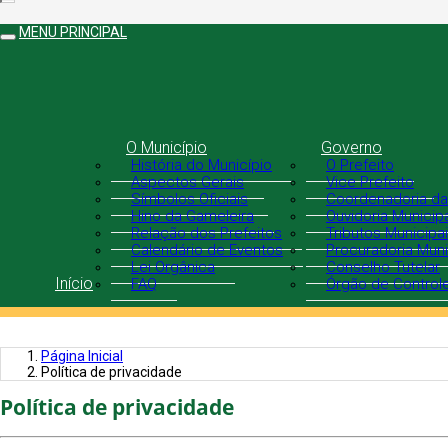
MENU PRINCIPAL
O Município
Governo
História do Município
O Prefeito
Aspectos Gerais
Vice Prefeito
Símbolos Oficiais
Coordenadoria da
Hino da Gameleira
Ouvidoria Municip
Relação dos Prefeitos
Tributos Municipa
Calendário de Eventos
Procuradoria Muni
Lei Orgânica
Conselho Tutelar
Início
FAQ
Órgão de Controle
Página Inicial
Política de privacidade
Política de privacidade