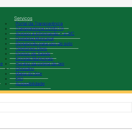
Serviços
Portal da Transparência
Transparência COVID-19
Acesso à Informação – e-SIC
Ouvidoria Municipal
Requisição para uso do solo
Telefones Úteis
Postos de Saúde
Escolas Municipais
de
Horário da coleta de lixo
Glossário
Mapa do Site
FAQ
Acessibilidade