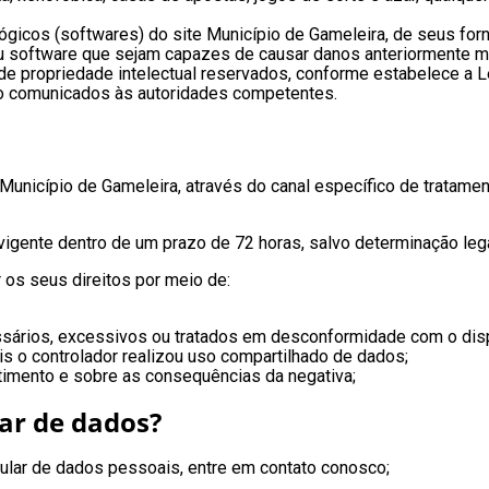
gicos (softwares) do site Município de Gameleira, de seus forne
ou software que sejam capazes de causar danos anteriormente 
e propriedade intelectual reservados, conforme estabelece a Le
erão comunicados às autoridades competentes.
te Município de Gameleira, através do canal específico de tratam
gente dentro de um prazo de 72 horas, salvo determinação legal
 os seus direitos por meio de:
sários, excessivos ou tratados em desconformidade com o disp
s o controlador realizou uso compartilhado de dados;
timento e sobre as consequências da negativa;
lar de dados?
tular de dados pessoais, entre em contato conosco;