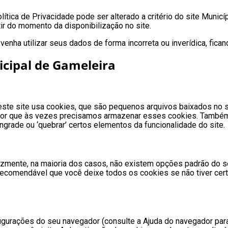
olítica de Privacidade pode ser alterado a critério do site Muni
ir do momento da disponibilização no site.
enha utilizar seus dados de forma incorreta ou inverídica, fica
icipal de Gameleira
ste site usa cookies, que são pequenos arquivos baixados no s
por que às vezes precisamos armazenar esses cookies. També
grade ou ‘quebrar’ certos elementos da funcionalidade do site.
elizmente, na maioria dos casos, não existem opções padrão do 
 recomendável que você deixe todos os cookies se não tiver cert
igurações do seu navegador (consulte a Ajuda do navegador para