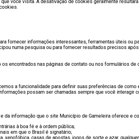
s que você visita. A desativação de cookies geralmente resulta
cookies.
ra fornecer informações interessantes, ferramentas úteis ou p
ipou numa pesquisa ou para fornecer resultados precisos após 
os encontrados nas páginas de contato ou nos formulários de 
ecemos a funcionalidade para definir suas preferências de como
 informações possam ser chamadas sempre que você interagir co
da informação que o site Município de Gameleira oferece e com 
trárias à boa fé e à ordem pública;
nais em que o Brasil é signatário;
, xenofóbica, casas de apostas, jogos de sorte e azar, qualquer 