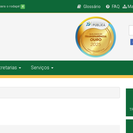
Glossário
FAQ
Ma
 para o rodapé
4
retarias
Serviços
T