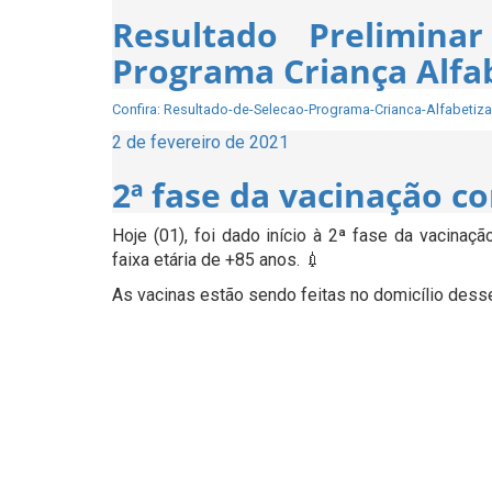
em
Resultado Prelimina
Programa Criança Alfa
Confira: Resultado-de-Selecao-Programa-Crianca-Alfabetiz
Publicado
2 de fevereiro de 2021
em
2ª fase da vacinação c
Hoje (01), foi dado início à 2ª fase da vacinaç
faixa etária de +85 anos. 💉
As vacinas estão sendo feitas no domicílio dess