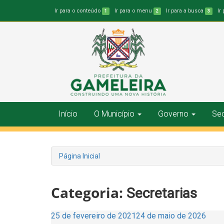
Ir para o conteúdo
Ir para o menu
Ir para a busca
Ir
1
2
3
Início
O Município
Governo
Sec
Página Inicial
Categoria:
Secretarias
Publicado
25 de fevereiro de 2021
24 de maio de 2026