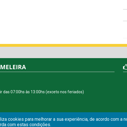
AMELEIRA
r das 07:00hs às 13:00hs (exceto nos feriados)
iliza cookies para melhorar a sua experiência, de acordo com a 
orda com estas condições.