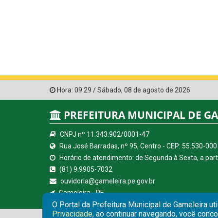
Hora:
09:29
/
Sábado
,
08 de agosto de 2026
PREFEITURA MUNICIPAL DE G
CNPJ nº 11.343.902/0001-47
Rua José Barradas, nº 95, Centro - CEP: 55.530-000
Horário de atendimento: de Segunda à Sexta, a parti
(81) 9.9905-7032
ouvidoria@gameleira.pe.gov.br
Gameleira - PE
O Portal da Prefeitura Municipal de Gameleira ut
Privacidade
, ao continuar navegando, você conc