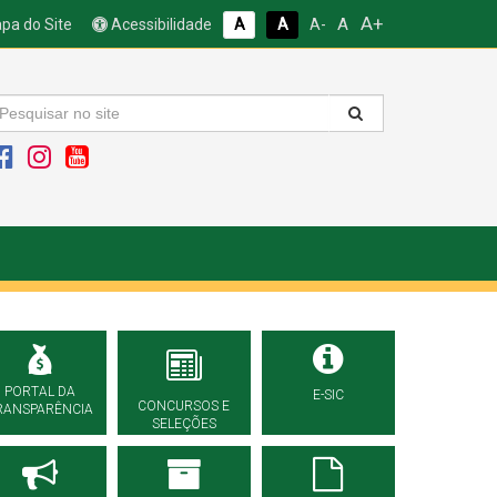
A+
A
pa do Site
Acessibilidade
A
A
A-
PORTAL DA
E-SIC
CONCURSOS E
RANSPARÊNCIA
SELEÇÕES