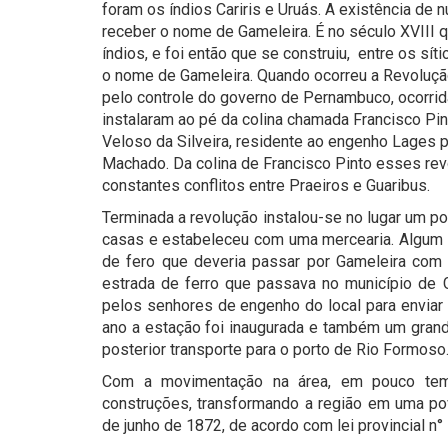
foram os índios Cariris e Uruás. A existência de
receber o nome de Gameleira. É no século XVIII 
índios, e foi então que se construiu, entre os s
o nome de Gameleira. Quando ocorreu a Revolução 
pelo controle do governo de Pernambuco, ocorrida 
instalaram ao pé da colina chamada Francisco Pin
Veloso da Silveira, residente ao engenho Lages 
Machado. Da colina de Francisco Pinto esses rev
constantes conflitos entre Praeiros e Guaribus.
Terminada a revolução instalou-se no lugar um po
casas e estabeleceu com uma mercearia. Algum p
de fero que deveria passar por Gameleira com 
estrada de ferro que passava no município de G
pelos senhores de engenho do local para enviar
ano a estação foi inaugurada e também um gra
posterior transporte para o porto de Rio Formoso
Com a movimentação na área, em pouco temp
construções, transformando a região em uma po
de junho de 1872, de acordo com lei provincial n