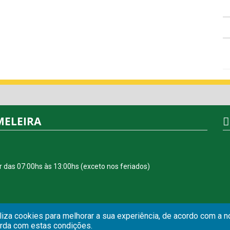
MELEIRA
r das 07:00hs às 13:00hs (exceto nos feriados)
iliza cookies para melhorar a sua experiência, de acordo com a 
orda com estas condições.