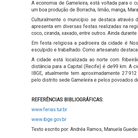
A economia de Gameleira, está voltada para o cu
um boa produção de Borracha, limão, manga, Mara
Culturalmente o município se destaca através d
apresenta em diversas festas realizadas na regi
coco, ciranda, xaxado, entre outros. Ainda durant
Em festa religiosa a padroeira da cidade é No
esculpido e trabalhado. Como artesanato destaca-
A cidade está localizada ao norte com Ribeir
distância para a Capital (Recife) é de99 km. A c
IBGE, atualmente tem aproximadamente 27.912 h
pelo distrito sede Gameleira e pelos povoados d
REFERÊNCIAS BIBLIOGRÁFICAS:
www.ferias.tur.br
www.ibge.gov.br
Texto escrito por: Andréa Ramos, Manuela Guedes