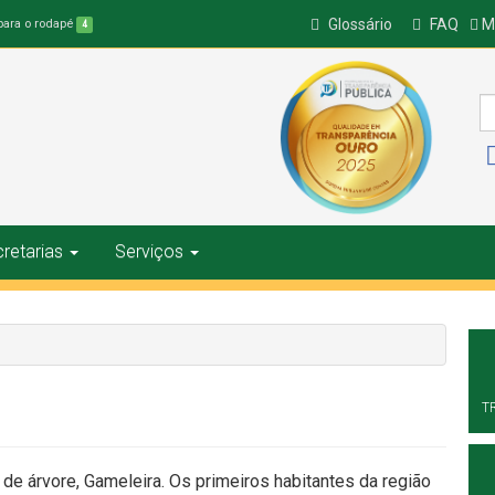
Glossário
FAQ
Ma
 para o rodapé
4
retarias
Serviços
T
e árvore, Gameleira. Os primeiros habitantes da região