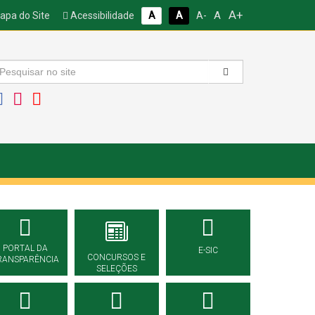
A+
A
pa do Site
Acessibilidade
A
A
A-
PORTAL DA
E-SIC
CONCURSOS E
RANSPARÊNCIA
SELEÇÕES