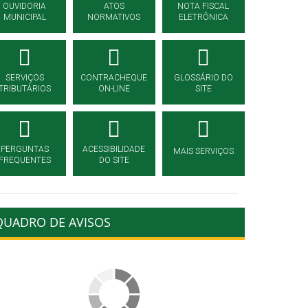
OUVIDORIA
ATOS
NOTA FISCAL
MUNICIPAL
NORMATIVOS
ELETRÔNICA
SERVIÇOS
CONTRACHEQUE
GLOSSÁRIO DO
TRIBUTÁRIOS
ON-LINE
SITE
PERGUNTAS
ACESSIBILIDADE
MAIS SERVIÇOS
FREQUENTES
DO SITE
QUADRO DE AVISOS