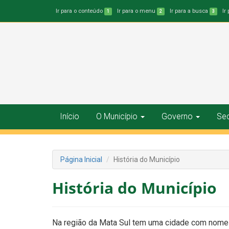
Ir para o conteúdo
Ir para o menu
Ir para a busca
Ir
1
2
3
Início
O Município
Governo
Sec
Página Inicial
História do Município
História do Município
Na região da Mata Sul tem uma cidade com nome d