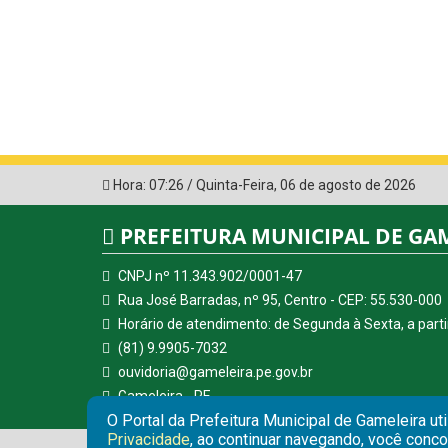
Hora:
07:26
/
Quinta-Feira
,
06 de agosto de 2026
PREFEITURA MUNICIPAL DE GA
CNPJ nº 11.343.902/0001-47
Rua José Barradas, nº 95, Centro - CEP: 55.530-000
Horário de atendimento: de Segunda à Sexta, a parti
(81) 9.9905-7032
ouvidoria@gameleira.pe.gov.br
Gameleira - PE
O Portal da Prefeitura Municipal de Gameleira ut
Privacidade
, ao continuar navegando, você conc