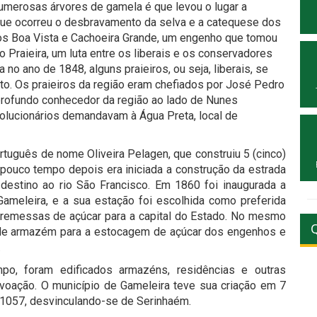
 numerosas árvores de gamela é que levou o lugar a
que ocorreu o desbravamento da selva e a catequese dos
ítios Boa Vista e Cachoeira Grande, um engenho que tomou
Praieira, um luta entre os liberais e os conservadores
no ano de 1848, alguns praieiros, ou seja, liberais, se
to. Os praieiros da região eram chefiados por José Pedro
profundo conhecedor da região ao lado de Nunes
olucionários demandavam à Água Preta, local de
rtuguês de nome Oliveira Pelagen, que construiu 5 (cinco)
ouco tempo depois era iniciada a construção da estrada
destino ao rio São Francisco. Em 1860 foi inaugurada a
ameleira, e a sua estação foi escolhida como preferida
 remessas de açúcar para a capital do Estado. No mesmo
nde armazém para a estocagem de açúcar dos engenhos e
.
o, foram edificados armazéns, residências e outras
voação. O município de Gameleira teve sua criação em 7
° 1057, desvinculando-se de Serinhaém.