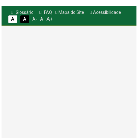
Glossário
FAQ
Mapa do Site
Acessibilidade
A+
A
A
A
A-