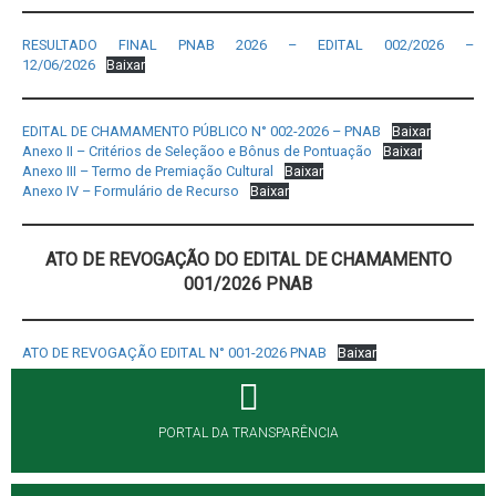
RESULTADO FINAL PNAB 2026 – EDITAL 002/2026 –
12/06/2026
Baixar
EDITAL DE CHAMAMENTO PÚBLICO N° 002-2026 – PNAB
Baixar
Anexo II – Critérios de Seleçãoo e Bônus de Pontuação
Baixar
Anexo III – Termo de Premiação Cultural
Baixar
Anexo IV – Formulário de Recurso
Baixar
ATO DE REVOGAÇÃO DO EDITAL DE CHAMAMENTO
001/2026
PNAB
ATO DE REVOGAÇÃO EDITAL N° 001-2026 PNAB
Baixar
PORTAL DA TRANSPARÊNCIA