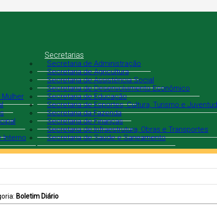
Secretarias
Secretaria de Administração
Secretaria de Agricultura
Secretaria de Assistência Social
Secretaria de Desenvolvimento Econômico
 Mulher
Secretaria de Educação
al
Secretaria de Esportes, Cultura, Turismo e Juventu
is
Secretaria da Fazenda
cipal
Secretaria de Finanças
Secretaria de Infraestrutura, Obras e Transportes
 Interno
Secretaria de Saúde e Saneamento
goria:
Boletim Diário