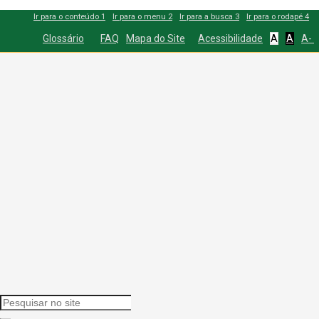
Ir para o conteúdo
1
Ir para o menu
2
Ir para a busca
3
Ir para o rodapé
4
Glossário
FAQ
Mapa do Site
Acessibilidade
A
A
A-