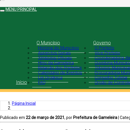
MENU PRINCIPAL
O Município
Governo
História do Município
O Prefeito
Aspectos Gerais
Vice Prefeito
Símbolos Oficiais
Coordenadoria da
Hino da Gameleira
Ouvidoria Municip
Relação dos Prefeitos
Tributos Municipa
Calendário de Eventos
Procuradoria Muni
Lei Orgânica
Conselho Tutelar
Início
FAQ
Órgão de Controle
Página Inicial
Publicado em
22 de março de 2021
, por
Prefeitura de Gameleira
| Cate