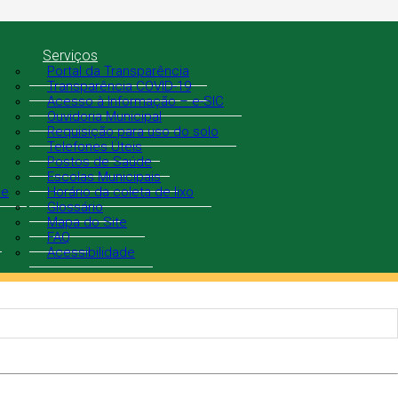
Serviços
Portal da Transparência
Transparência COVID-19
Acesso à Informação – e-SIC
Ouvidoria Municipal
Requisição para uso do solo
Telefones Úteis
Postos de Saúde
Escolas Municipais
de
Horário da coleta de lixo
Glossário
Mapa do Site
FAQ
Acessibilidade