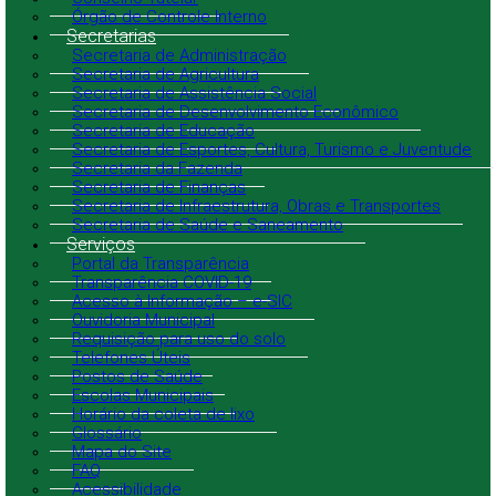
Órgão de Controle Interno
Secretarias
Secretaria de Administração
Secretaria de Agricultura
Secretaria de Assistência Social
Secretaria de Desenvolvimento Econômico
Secretaria de Educação
Secretaria de Esportes, Cultura, Turismo e Juventude
Secretaria da Fazenda
Secretaria de Finanças
Secretaria de Infraestrutura, Obras e Transportes
Secretaria de Saúde e Saneamento
Serviços
Portal da Transparência
Transparência COVID-19
Acesso à Informação – e-SIC
Ouvidoria Municipal
Requisição para uso do solo
Telefones Úteis
Postos de Saúde
Escolas Municipais
Horário da coleta de lixo
Glossário
Mapa do Site
FAQ
Acessibilidade