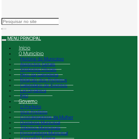
MENU PRINCIPAL
Início
O Município
História do Município
Aspectos Gerais
Símbolos Oficiais
Hino da Gameleira
Relação dos Prefeitos
Calendário de Eventos
Lei Orgânica
FAQ
Governo
O Prefeito
Vice Prefeito
Coordenadoria da Mulher
Ouvidoria Municipal
Tributos Municipais
Procuradoria Municipal
Conselho Tutelar