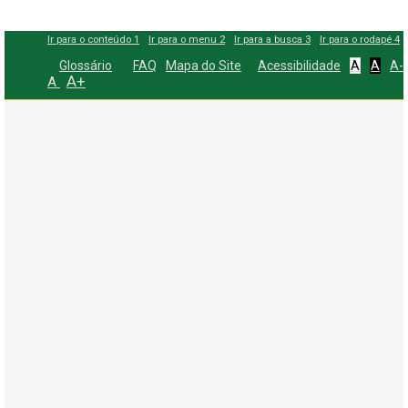
Ir para o conteúdo
1
Ir para o menu
2
Ir para a busca
3
Ir para o rodapé
4
Glossário
FAQ
Mapa do Site
Acessibilidade
A
A
A-
A+
A