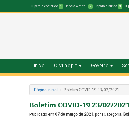
Ir para o conteúdo
Ir para o menu
Ir para a busca
Ir
1
2
3
Início
O Município
Governo
Sec
Página Inicial
Boletim COVID-19 23/02/2021
Boletim COVID-19 23/02/202
Publicado em
07 de março de 2021
, por
| Categoria:
Bol