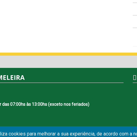
MELEIRA
r das 07:00hs às 13:00hs (exceto nos feriados)
iliza cookies para melhorar a sua experiência, de acordo com a 