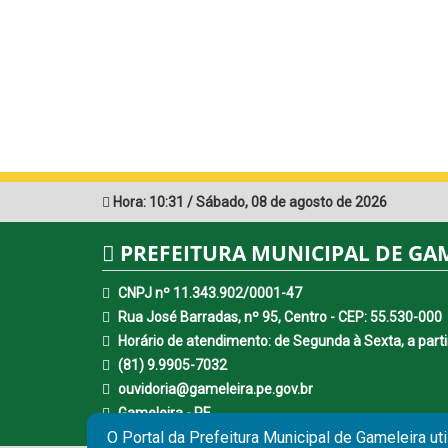
Hora:
10:31
/
Sábado
,
08 de agosto de 2026
PREFEITURA MUNICIPAL DE GA
CNPJ nº 11.343.902/0001-47
Rua José Barradas, nº 95, Centro - CEP: 55.530-000
Horário de atendimento: de Segunda à Sexta, a parti
(81) 9.9905-7032
ouvidoria@gameleira.pe.gov.br
Gameleira - PE
O Portal da Prefeitura Municipal de Gameleira ut