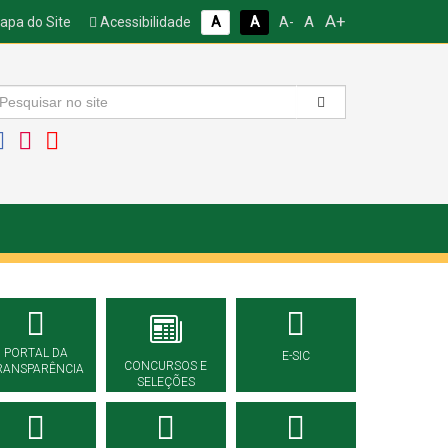
A+
A
pa do Site
Acessibilidade
A
A
A-
PORTAL DA
E-SIC
CONCURSOS E
RANSPARÊNCIA
SELEÇÕES