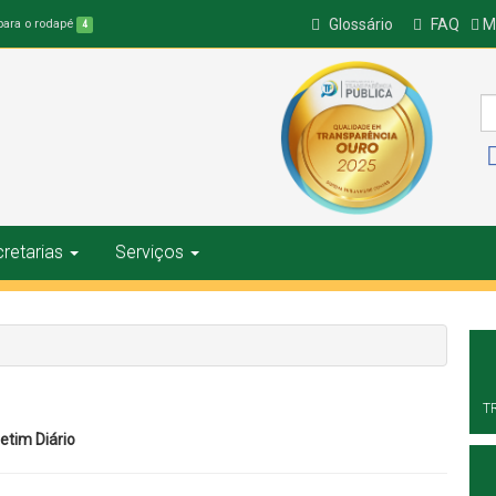
Glossário
FAQ
Ma
 para o rodapé
4
retarias
Serviços
1
T
etim Diário