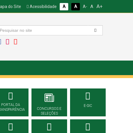
A+
A
pa do Site
Acessibilidade
A
A
A-
PORTAL DA
E-SIC
CONCURSOS E
RANSPARÊNCIA
SELEÇÕES