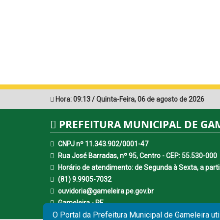
Hora:
09:13
/
Quinta-Feira
,
06 de agosto de 2026
PREFEITURA MUNICIPAL DE GA
CNPJ nº 11.343.902/0001-47
Rua José Barradas, nº 95, Centro - CEP: 55.530-000
Horário de atendimento: de Segunda à Sexta, a parti
(81) 9.9905-7032
ouvidoria@gameleira.pe.gov.br
Gameleira - PE
O Portal da Prefeitura Municipal de Gameleira ut