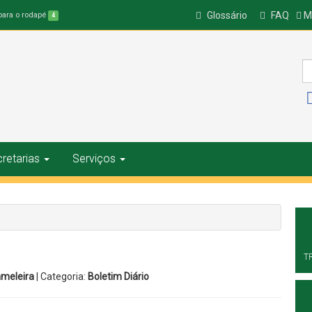
Glossário
FAQ
Ma
 para o rodapé
4
retarias
Serviços
1
T
ameleira
| Categoria:
Boletim Diário