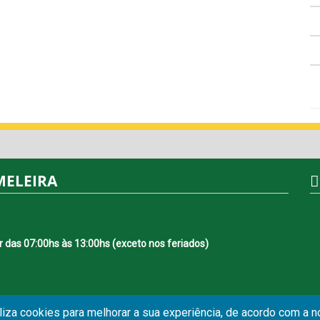
MELEIRA
r das 07:00hs às 13:00hs (exceto nos feriados)
iliza cookies para melhorar a sua experiência, de acordo com a 