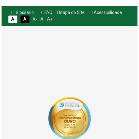
Glossário
FAQ
Mapa do Site
Acessibilidade
A+
A
A
A
A-