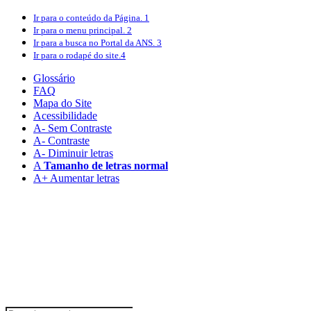
Ir para o conteúdo
da Página.
1
Ir para o menu
principal.
2
Ir para a busca
no Portal da ANS.
3
Ir para o rodapé
do site.
4
Glossário
FAQ
Mapa do Site
Acessibilidade
A
- Sem Contraste
A
- Contraste
A-
Diminuir letras
A
Tamanho de letras normal
A+
Aumentar letras