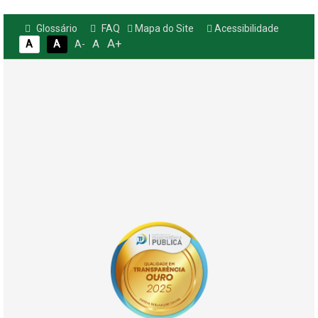
Glossário
FAQ
Mapa do Site
Acessibilidade
A+
A
A
A
A-