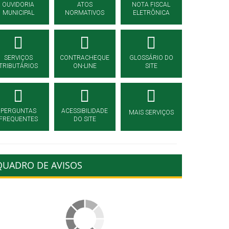
OUVIDORIA
ATOS
NOTA FISCAL
MUNICIPAL
NORMATIVOS
ELETRÔNICA
SERVIÇOS
CONTRACHEQUE
GLOSSÁRIO DO
TRIBUTÁRIOS
ON-LINE
SITE
PERGUNTAS
ACESSIBILIDADE
MAIS SERVIÇOS
FREQUENTES
DO SITE
QUADRO DE AVISOS