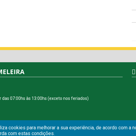
MELEIRA
r das 07:00hs às 13:00hs (exceto nos feriados)
iliza cookies para melhorar a sua experiência, de acordo com a 
orda com estas condições.