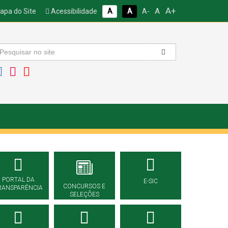
A+
A
pa do Site
Acessibilidade
A
A
A-
PORTAL DA
E-SIC
CONCURSOS E
RANSPARÊNCIA
SELEÇÕES