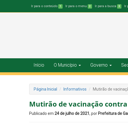
Ir para o conteúdo
Ir para o menu
Ir para a busca
Ir
1
2
3
Início
O Município
Governo
Sec
Página Inicial
Informativos
Mutirão de vacinaç
Mutirão de vacinação contra
Publicado em
24 de julho de 2021
, por
Prefeitura de G