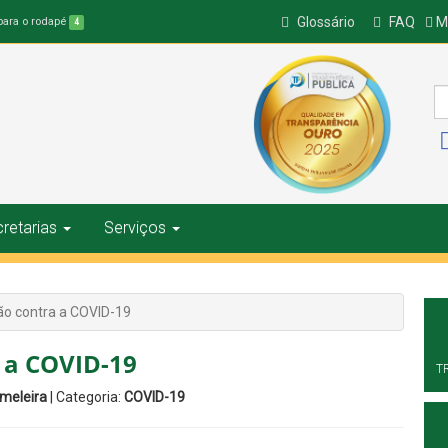
Glossário
FAQ
Ma
 para o rodapé
4
retarias
Serviços
ão contra a COVID-19
 a COVID-19
T
ameleira
| Categoria:
COVID-19