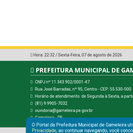
Hora:
22:32
/
Sexta-Feira
,
07 de agosto de 2026
PREFEITURA MUNICIPAL DE GA
CNPJ nº 11.343.902/0001-47
Rua José Barradas, nº 95, Centro - CEP: 55.530-000
Horário de atendimento: de Segunda à Sexta, a parti
(81) 9.9905-7032
ouvidoria@gameleira.pe.gov.br
Gameleira - PE
O Portal da Prefeitura Municipal de Gameleira ut
Privacidade
, ao continuar navegando, você conc