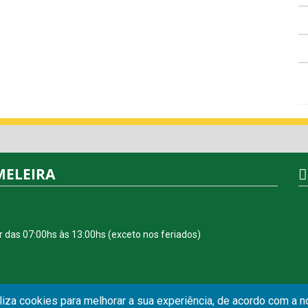
MELEIRA
r das 07:00hs às 13:00hs (exceto nos feriados)
iliza cookies para melhorar a sua experiência, de acordo com a 