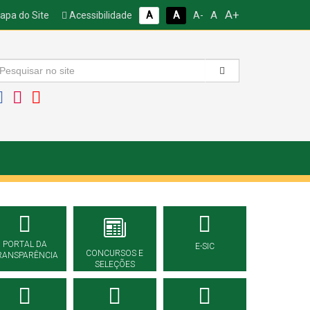
A+
A
pa do Site
Acessibilidade
A
A
A-
PORTAL DA
E-SIC
CONCURSOS E
RANSPARÊNCIA
SELEÇÕES