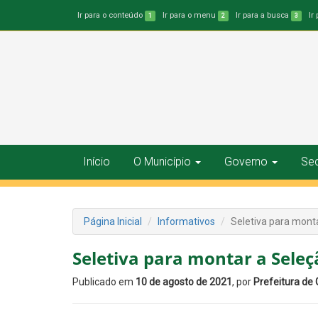
Ir para o conteúdo
Ir para o menu
Ir para a busca
Ir
1
2
3
Início
O Município
Governo
Sec
Página Inicial
Informativos
Seletiva para mont
Seletiva para montar a Sele
Publicado em
10 de agosto de 2021
, por
Prefeitura de