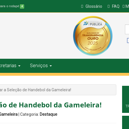
Glossário
FAQ
Ma
 para o rodapé
4
retarias
Serviços
ar a Seleção de Handebol da Gameleira!
ção de Handebol da Gameleira!
T
 Gameleira
| Categoria:
Destaque