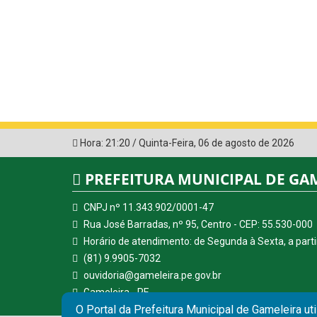
Hora:
21:20
/
Quinta-Feira
,
06 de agosto de 2026
PREFEITURA MUNICIPAL DE GA
CNPJ nº 11.343.902/0001-47
Rua José Barradas, nº 95, Centro - CEP: 55.530-000
Horário de atendimento: de Segunda à Sexta, a parti
(81) 9.9905-7032
ouvidoria@gameleira.pe.gov.br
Gameleira - PE
O Portal da Prefeitura Municipal de Gameleira ut