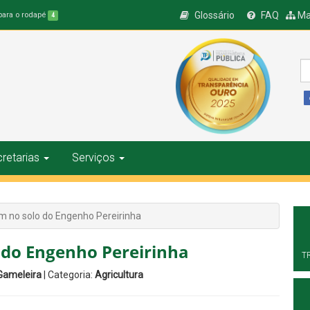
Glossário
FAQ
Ma
 para o rodapé
4
retarias
Serviços
m no solo do Engenho Pereirinha
 do Engenho Pereirinha
T
 Gameleira
| Categoria:
Agricultura