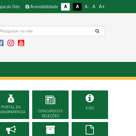
A+
A
pa do Site
Acessibilidade
A
A
A-
PORTAL DA
E-SIC
CONCURSOS E
RANSPARÊNCIA
SELEÇÕES