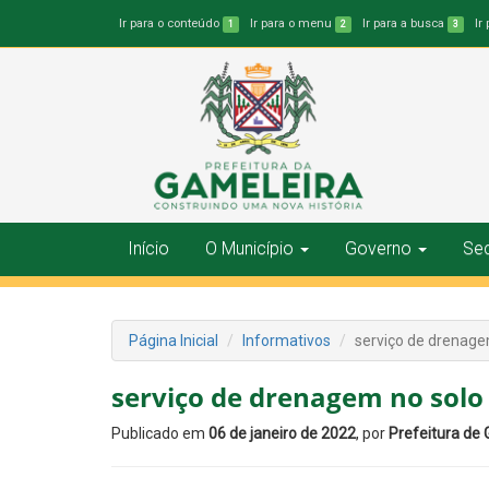
Ir para o conteúdo
Ir para o menu
Ir para a busca
Ir
1
2
3
Início
O Município
Governo
Sec
Página Inicial
Informativos
serviço de drenage
serviço de drenagem no solo
Publicado em
06 de janeiro de 2022
, por
Prefeitura de