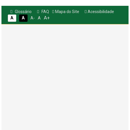
Glossário
FAQ
Mapa do Site
Acessibilidade
A+
A
A
A
A-