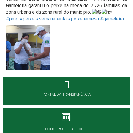
Gameleira garantiu o peixe na mesa de 7.726 famílias da
zona urbana e da zona rural do município.
#pmg
#peixe
#semanasanta
#peixenamesa
#gameleira
PORTAL DA TRANSPARÊNCIA
CONCURSOS E SELEÇÕES