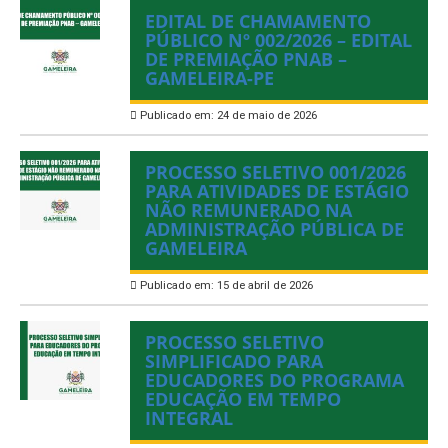
EDITAL DE CHAMAMENTO
PÚBLICO Nº 002/2026 – EDITAL
DE PREMIAÇÃO PNAB –
GAMELEIRA-PE
Publicado em: 24 de maio de 2026
PROCESSO SELETIVO 001/2026
PARA ATIVIDADES DE ESTÁGIO
NÃO REMUNERADO NA
ADMINISTRAÇÃO PÚBLICA DE
GAMELEIRA
Publicado em: 15 de abril de 2026
PROCESSO SELETIVO
SIMPLIFICADO PARA
EDUCADORES DO PROGRAMA
EDUCAÇÃO EM TEMPO
INTEGRAL