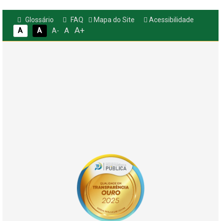
Glossário
FAQ
Mapa do Site
Acessibilidade
A+
A
A
A
A-