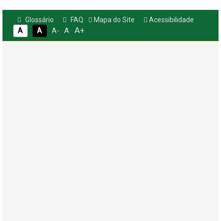
Glossário
FAQ
Mapa do Site
Acessibilidade
A+
A
A
A
A-