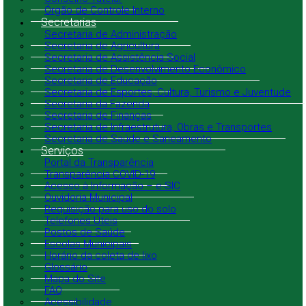
Órgão de Controle Interno
Secretarias
Secretaria de Administração
Secretaria de Agricultura
Secretaria de Assistência Social
Secretaria de Desenvolvimento Econômico
Secretaria de Educação
Secretaria de Esportes, Cultura, Turismo e Juventude
Secretaria da Fazenda
Secretaria de Finanças
Secretaria de Infraestrutura, Obras e Transportes
Secretaria de Saúde e Saneamento
Serviços
Portal da Transparência
Transparência COVID-19
Acesso à Informação – e-SIC
Ouvidoria Municipal
Requisição para uso do solo
Telefones Úteis
Postos de Saúde
Escolas Municipais
Horário da coleta de lixo
Glossário
Mapa do Site
FAQ
Acessibilidade