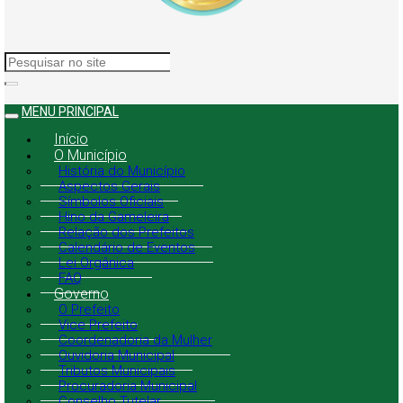
MENU PRINCIPAL
Início
O Município
História do Município
Aspectos Gerais
Símbolos Oficiais
Hino da Gameleira
Relação dos Prefeitos
Calendário de Eventos
Lei Orgânica
FAQ
Governo
O Prefeito
Vice Prefeito
Coordenadoria da Mulher
Ouvidoria Municipal
Tributos Municipais
Procuradoria Municipal
Conselho Tutelar