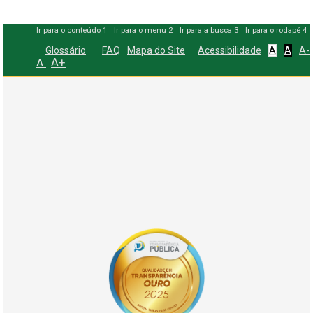
Ir para o conteúdo
1
Ir para o menu
2
Ir para a busca
3
Ir para o rodapé
4
Glossário
FAQ
Mapa do Site
Acessibilidade
A
A
A-
A+
A