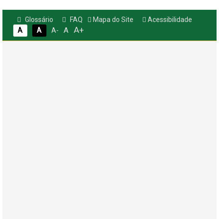
Glossário
FAQ
Mapa do Site
Acessibilidade
A+
A
A
A
A-