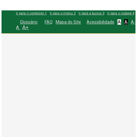
Ir para o conteúdo
1
Ir para o menu
2
Ir para a busca
3
Ir para o rodapé
4
Glossário
FAQ
Mapa do Site
Acessibilidade
A
A
A-
A+
A