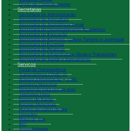
Órgão de Controle Interno
Secretarias
Secretaria de Administração
Secretaria de Agricultura
Secretaria de Assistência Social
Secretaria de Desenvolvimento Econômico
Secretaria de Educação
Secretaria de Esportes, Cultura, Turismo e Juventude
Secretaria da Fazenda
Secretaria de Finanças
Secretaria de Infraestrutura, Obras e Transportes
Secretaria de Saúde e Saneamento
Serviços
Portal da Transparência
Transparência COVID-19
Acesso à Informação – e-SIC
Ouvidoria Municipal
Requisição para uso do solo
Telefones Úteis
Postos de Saúde
Escolas Municipais
Horário da coleta de lixo
Glossário
Mapa do Site
FAQ
Acessibilidade