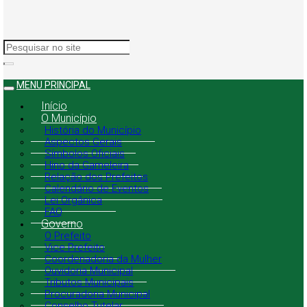
MENU PRINCIPAL
Início
O Município
História do Município
Aspectos Gerais
Símbolos Oficiais
Hino da Gameleira
Relação dos Prefeitos
Calendário de Eventos
Lei Orgânica
FAQ
Governo
O Prefeito
Vice Prefeito
Coordenadoria da Mulher
Ouvidoria Municipal
Tributos Municipais
Procuradoria Municipal
Conselho Tutelar