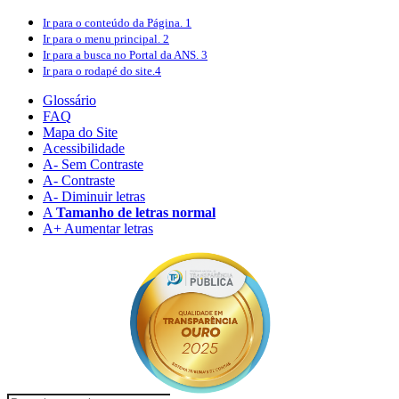
Ir para o conteúdo
da Página.
1
Ir para o menu
principal.
2
Ir para a busca
no Portal da ANS.
3
Ir para o rodapé
do site.
4
Glossário
FAQ
Mapa do Site
Acessibilidade
A
- Sem Contraste
A
- Contraste
A-
Diminuir letras
A
Tamanho de letras normal
A+
Aumentar letras