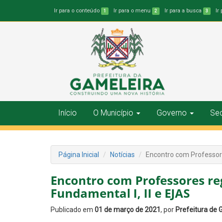
Ir para o conteúdo
Ir para o menu
Ir para a busca
Ir
1
2
3
Início
O Município
Governo
Sec
Página Inicial
Notícias
Encontro com Professore
Encontro com Professores reg
Fundamental I, II e EJAS
Publicado em
01 de março de 2021
, por
Prefeitura de 