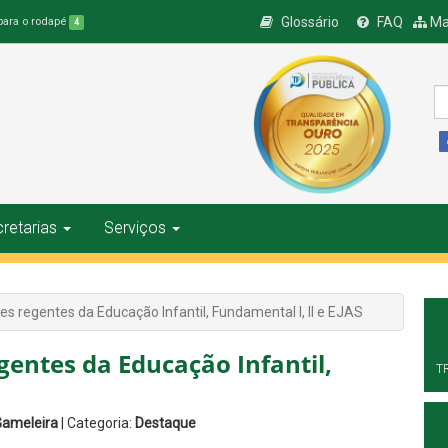
Glossário
FAQ
Ma
 para o rodapé
4
retarias
Serviços
s regentes da Educação Infantil, Fundamental I, II e EJAS
entes da Educação Infantil,
T
Gameleira
| Categoria:
Destaque