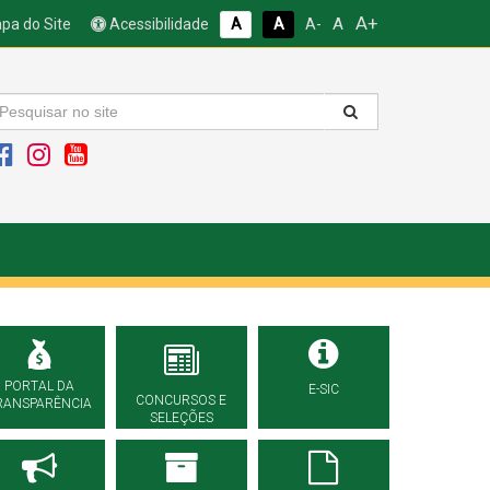
A+
A
pa do Site
Acessibilidade
A
A
A-
PORTAL DA
E-SIC
CONCURSOS E
RANSPARÊNCIA
SELEÇÕES