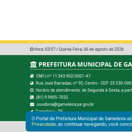
Hora:
03:07
/
Quinta-Feira
,
06 de agosto de 2026
PREFEITURA MUNICIPAL DE G
CNPJ nº 11.343.902/0001-47
Rua José Barradas, nº 95, Centro - CEP: 55.530-000
Horário de atendimento: de Segunda à Sexta, a parti
(81) 9.9905-7032
ouvidoria@gameleira.pe.gov.br
Gameleira - PE
O Portal da Prefeitura Municipal de Gameleira ut
Privacidade
, ao continuar navegando, você conc
© Copyright 2026 Prefeitura Municipal de Gameleira 