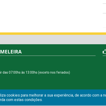
AMELEIRA
r das 07:00hs às 13:00hs (exceto nos feriados)
iliza cookies para melhorar a sua experiência, de acordo com a 
orda com estas condições.
| Todos os direitos reservados