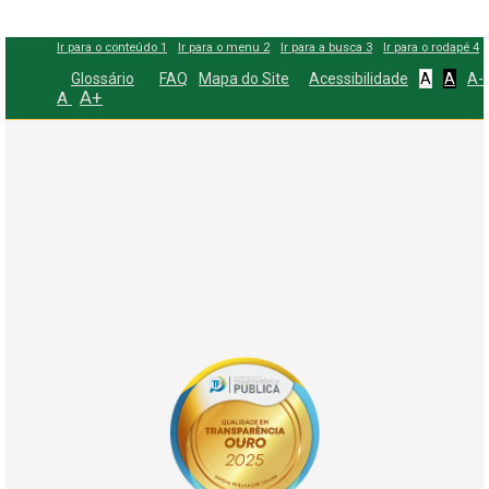
Ir para o conteúdo
1
Ir para o menu
2
Ir para a busca
3
Ir para o rodapé
4
Glossário
FAQ
Mapa do Site
Acessibilidade
A
A
A-
A+
A