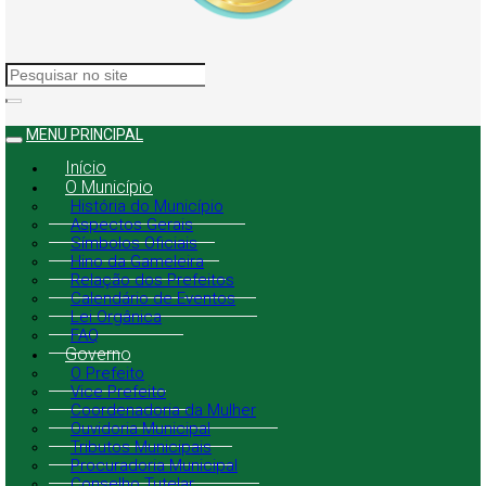
MENU PRINCIPAL
Início
O Município
História do Município
Aspectos Gerais
Símbolos Oficiais
Hino da Gameleira
Relação dos Prefeitos
Calendário de Eventos
Lei Orgânica
FAQ
Governo
O Prefeito
Vice Prefeito
Coordenadoria da Mulher
Ouvidoria Municipal
Tributos Municipais
Procuradoria Municipal
Conselho Tutelar