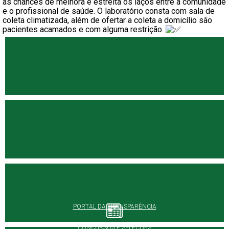
as chances de melhora e estreita os laços entre a comunidade
e o profissional de saúde. O laboratório consta com sala de
coleta climatizada, além de ofertar a coleta a domicílio são
pacientes acamados e com alguma restrição.
PORTAL DA TRANSPARÊNCIA
E-SIC
CONCURSOS E SELEÇÕES