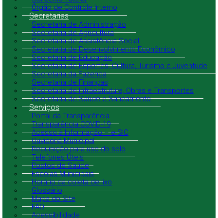
Órgão de Controle Interno
Secretarias
Secretaria de Administração
Secretaria de Agricultura
Secretaria de Assistência Social
Secretaria de Desenvolvimento Econômico
Secretaria de Educação
Secretaria de Esportes, Cultura, Turismo e Juventude
Secretaria da Fazenda
Secretaria de Finanças
Secretaria de Infraestrutura, Obras e Transportes
Secretaria de Saúde e Saneamento
Serviços
Portal da Transparência
Transparência COVID-19
Acesso à Informação – e-SIC
Ouvidoria Municipal
Requisição para uso do solo
Telefones Úteis
Postos de Saúde
Escolas Municipais
Horário da coleta de lixo
Glossário
Mapa do Site
FAQ
Acessibilidade