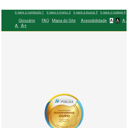
Ir para o conteúdo
1
Ir para o menu
2
Ir para a busca
3
Ir para o rodapé
4
Glossário
FAQ
Mapa do Site
Acessibilidade
A
A
A-
A+
A