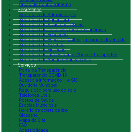
Órgão de Controle Interno
Secretarias
Secretaria de Administração
Secretaria de Agricultura
Secretaria de Assistência Social
Secretaria de Desenvolvimento Econômico
Secretaria de Educação
Secretaria de Esportes, Cultura, Turismo e Juventude
Secretaria da Fazenda
Secretaria de Finanças
Secretaria de Infraestrutura, Obras e Transportes
Secretaria de Saúde e Saneamento
Serviços
Portal da Transparência
Transparência COVID-19
Acesso à Informação – e-SIC
Ouvidoria Municipal
Requisição para uso do solo
Telefones Úteis
Postos de Saúde
Escolas Municipais
Horário da coleta de lixo
Glossário
Mapa do Site
FAQ
Acessibilidade