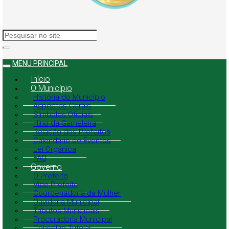
MENU PRINCIPAL
Início
O Município
História do Município
Aspectos Gerais
Símbolos Oficiais
Hino da Gameleira
Relação dos Prefeitos
Calendário de Eventos
Lei Orgânica
FAQ
Governo
O Prefeito
Vice Prefeito
Coordenadoria da Mulher
Ouvidoria Municipal
Tributos Municipais
Procuradoria Municipal
Conselho Tutelar