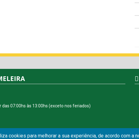
MELEIRA
r das 07:00hs às 13:00hs (exceto nos feriados)
iliza cookies para melhorar a sua experiência, de acordo com a 