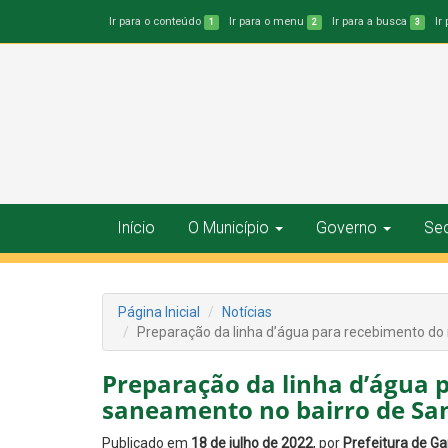
Ir para o conteúdo
Ir para o menu
Ir para a busca
Ir
1
2
3
Início
O Município
Governo
Sec
Página Inicial
Notícias
Preparação da linha d’água para recebimento do
Preparação da linha d’água 
saneamento no bairro de San
Publicado em
18 de julho de 2022
, por
Prefeitura de G