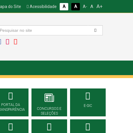
A+
A
pa do Site
Acessibilidade
A
A
A-
PORTAL DA
E-SIC
CONCURSOS E
RANSPARÊNCIA
SELEÇÕES