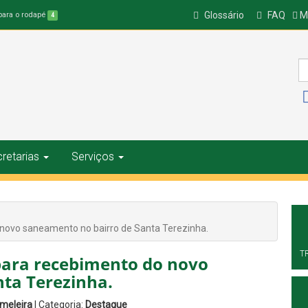
Glossário
FAQ
Ma
 para o rodapé
4
retarias
Serviços
 novo saneamento no bairro de Santa Terezinha.
T
para recebimento do novo
ta Terezinha.
ameleira
| Categoria:
Destaque