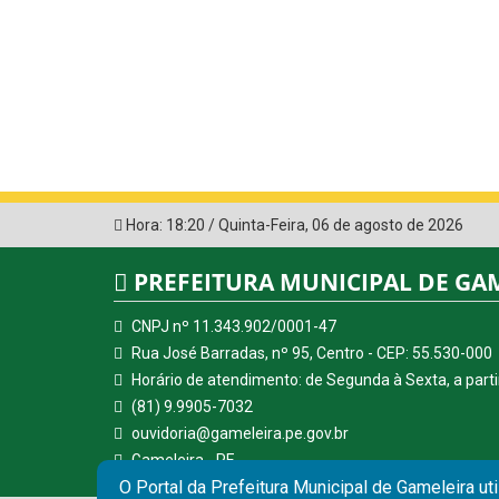
Hora:
18:21
/
Quinta-Feira
,
06 de agosto de 2026
PREFEITURA MUNICIPAL DE GA
CNPJ nº 11.343.902/0001-47
Rua José Barradas, nº 95, Centro - CEP: 55.530-000
Horário de atendimento: de Segunda à Sexta, a parti
(81) 9.9905-7032
ouvidoria@gameleira.pe.gov.br
Gameleira - PE
O Portal da Prefeitura Municipal de Gameleira ut